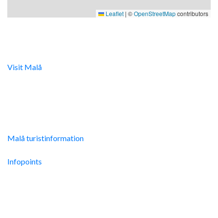
Leaflet
|
©
OpenStreetMap
contributors
Digital turistinfo
Visit Malå
tillhandahåller digital turistinformation samt
svarar gärna på frågor via telefon och mail.
Malå Turistinfo
Malå turistinformation
Integritetspolicy
Infopoints
Res hit