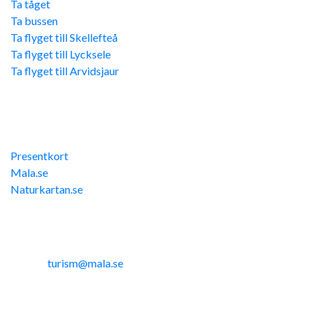
Ta tåget
Ta bussen
Ta flyget till Skellefteå
Ta flyget till Lycksele
Ta flyget till Arvidsjaur
Övriga länkar
Presentkort
Mala.se
Naturkartan.se
Kontakta oss
Telefon: 0953-14291
E-post:
turism@mala.se