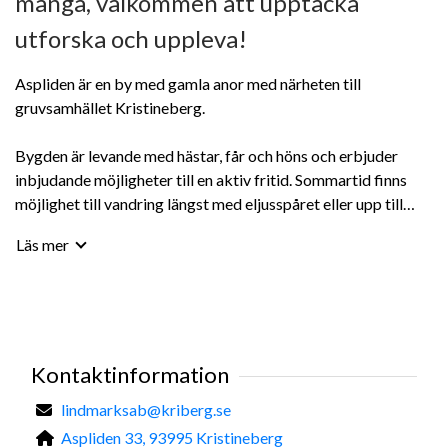
många, välkommen att upptäcka
utforska och uppleva!
Aspliden är en by med gamla anor med närheten till
gruvsamhället Kristineberg.
Bygden är levande med hästar, får och höns och erbjuder
inbjudande möjligheter till en aktiv fritid. Sommartid finns
möjlighet till vandring längst med eljusspåret eller upp till
Asphyddan beläget på Hornberget med en fantastisk utsikt.
Läs mer
Det går fortsätta vandringen ytterligare en bit upp på berget
för att sedan följa stigen under gamla linbanan ner till
Linbanevägen och in till byn igen. Det finns också en fin
vandringsväg, Vinmyrvägen, som går till en gammal
sommarlada/stuga på slåtteräng. Alla dessa leder går också
Kontaktinformation
att åka skidor på på vintern, delar av dem är då också
skoterled. Vintertid dras det upp ett längre spår för
lindmarksab@kriberg.se
hundkörning och skidåkning.
Aspliden 33, 93995 Kristineberg