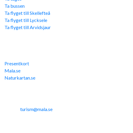
Ta bussen
Ta flyget till Skellefteå
Ta flyget till Lycksele
Ta flyget till Arvidsjaur
Övriga länkar
Presentkort
Mala.se
Naturkartan.se
Kontakta oss
Telefon: 0953-14291
E-post:
turism@mala.se
Site produced by
Visit Group