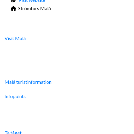
Strömfors Malå
Digital turistinfo
Visit Malå
tillhandahåller digital turistinformation samt
svarar gärna på frågor via telefon och mail.
Malå Turistinfo
Malå turistinformation
Integritetspolicy
Infopoints
Res hit
Ta tåget