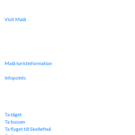
Digital turistinfo
Visit Malå
tillhandahåller digital turistinformation samt
svarar gärna på frågor via telefon och mail.
Malå Turistinfo
Malå turistinformation
Integritetspolicy
Infopoints
Res hit
Ta tåget
Ta bussen
Ta flyget till Skellefteå