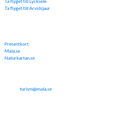
Ta flyget till Lycksele
Ta flyget till Arvidsjaur
Övriga länkar
Presentkort
Mala.se
Naturkartan.se
Kontakta oss
Telefon: 0953-14291
E-post:
turism@mala.se
Site produced by
Visit Group
WEBX CMS