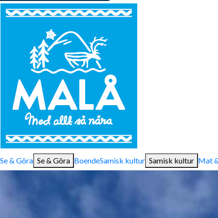
Se & Göra
Se & Göra
Boende
Samisk kultur
Samisk kultur
Mat &