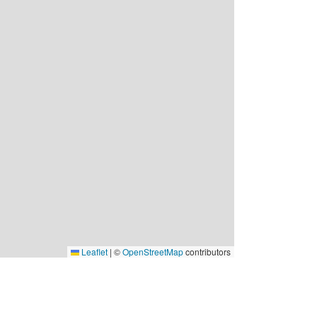
Leaflet
|
©
OpenStreetMap
contributors
nkar
Kontakta oss