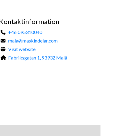
Kontaktinformation
+46 095310040
mala@maskindelar.com
Visit website
Fabriksgatan 1, 93932 Malå