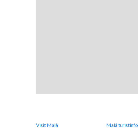
Digital turistinfo
Malå Turist
Visit Malå
tillhandahåller
Malå turistinf
digital turistinformation
Integritetspoli