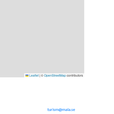
Leaflet
|
©
OpenStreetMap
contributors
nkar
Kontakta oss
Telefon: 0953-14291
E-post:
turism@mala.se