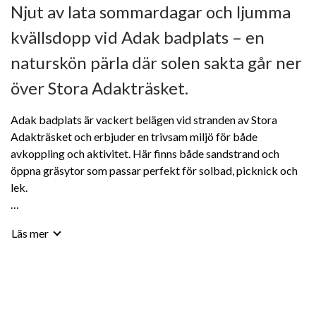
Njut av lata sommardagar och ljumma
kvällsdopp vid Adak badplats – en
naturskön pärla där solen sakta går ner
över Stora Adakträsket.
Adak badplats är vackert belägen vid stranden av Stora
Adakträsket och erbjuder en trivsam miljö för både
avkoppling och aktivitet. Här finns både sandstrand och
öppna gräsytor som passar perfekt för solbad, picknick och
lek.
Badplatsen är välutrustad med bryggor, omklädningsrum,
Läs mer
utedass och en grillplats för somriga måltider i det fria. För
den som vill sätta extra guldkant på upplevelsen finns även en
bastu att hyra – perfekt efter ett svalkande dopp i sjön.
Under varma sommarkvällar är detta en särskilt uppskattad