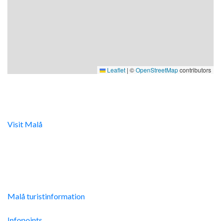
Leaflet
|
©
OpenStreetMap
contributors
Digital turistinfo
Visit Malå
tillhandahåller digital turistinformation samt
svarar gärna på frågor via telefon och mail.
Malå Turistinfo
Malå turistinformation
Integritetspolicy
Infopoints