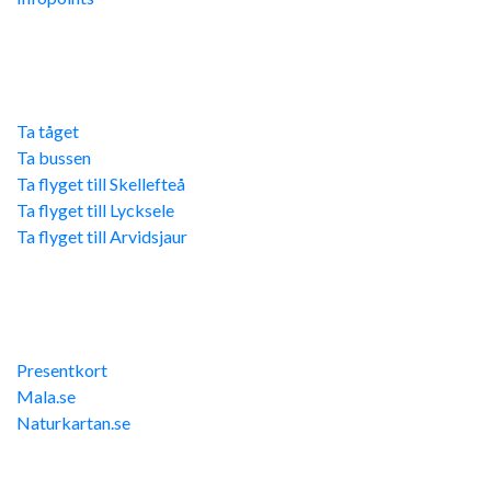
Res hit
Ta tåget
Ta bussen
Ta flyget till Skellefteå
Ta flyget till Lycksele
Ta flyget till Arvidsjaur
Övriga länkar
Presentkort
Mala.se
Naturkartan.se
Kontakta oss