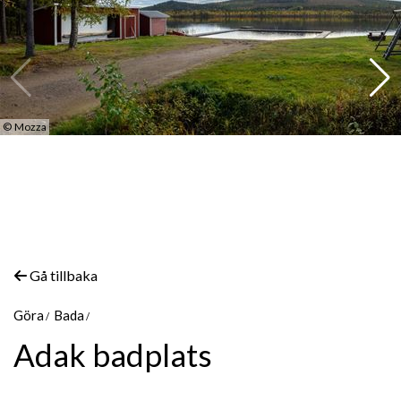
©
Mozza
Gå tillbaka
Göra
Bada
Adak badplats