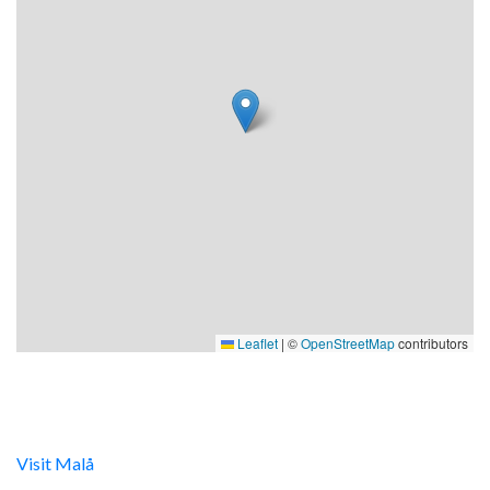
Leaflet
|
©
OpenStreetMap
contributors
Digital turistinfo
Visit Malå
tillhandahåller digital turistinformation samt
svarar gärna på frågor via telefon och mail.