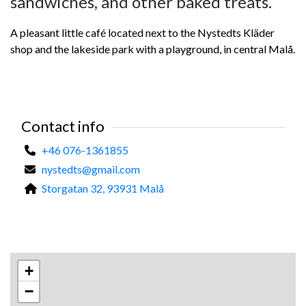
sandwiches, and other baked treats.
A pleasant little café located next to the Nystedts Kläder
shop and the lakeside park with a playground, in central Malå.
Contact info
+46 076-1361855
nystedts@gmail.com
Storgatan 32, 93931 Malå
+
−