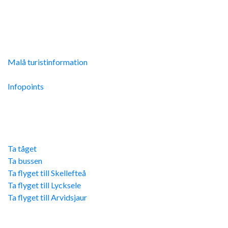
Malå Turistinfo
Malå turistinformation
Integritetspolicy
Infopoints
Res hit
Ta tåget
Ta bussen
Ta flyget till Skellefteå
Ta flyget till Lycksele
Ta flyget till Arvidsjaur